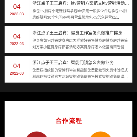
浙江点子王王启宾：ktv营销方案范文ktv营销活动策划方案ktv市场营销策划方案
04
承包ktv厨房小吃赚钱吗承包ktv费用一般多少合适承包ktv厨
2022-03
房好赚吗30个包间ktv每月营业额承包ktv怎么经营ktv...
浙江点子王王启宾：健身工作室怎么做推广健身吸引人的优惠活动健身活动主题名称
04
健身房如何营销健身房店怎样做好销售健身房健身房营销策
2022-03
划方案小区健身房拓客活动方案健身房怎么做营销策划健身
房营销文案
浙江点子王王启宾：智能门锁怎么去做业务
04
免费送指纹锁的套路科琳达智能锁免费指纹锁免费体验模式
2022-03
科琳达指纹锁官方网站智能锁免费销售模式智能锁免费赠送
商业模式
合作流程