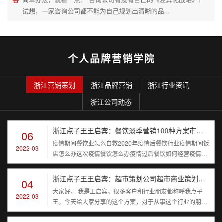
试想，一家咨询公司都不能为自己规划出清晰的品...
个人品牌营销学院
浙江营销策划
浙江品牌营销
浙江行业资讯
浙江公司动态
浙江点子王王启宾：餐饮淡季营销100种方案市场推广课程让顾客进店的100条方法
06
疫情期间餐饮业怎么自救2020年疫情后餐饮行业疫情期间饭
2022-03
店怎么办这次疫情餐饮怎么办疫情过后餐饮如何经营疫情后
餐饮业该如何...
浙江点子王王启宾：超市策划公司超市商业策划书【超市方案】建立一个超市的顾客群
04
大家好， 我是王启宾，很多客户和行业朋友都称呼我点子
2022-03
王。今天给大家分享的这个方案，对于从事这个行业的朋友
来说，如果你们用...