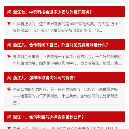
问
浙江七、中宾科技会派多少团队为我们服务？
答
中宾科技认为：这个世界需要的是100个策划精英，而不是1万个
策划水军！ 我们深信1个精英头脑所创造的价值，10...
问
浙江八、合作前问下自己，外脑对您究竟意味着什么？
答
外脑对企业来说可不仅仅是一个解决问题的机会，一个好的外脑也
可能给你添堵，因为她不会以您为中心，事事顺着您。相反，他...
问
浙江九、怎样榨取咨询公司的价值？
答
咨询公司的能力所在，绝不是在营销细节上比您的下属做得更好
——诸葛亮的力气不见得比一个士兵大。咨询公司的长处是帮您
整...
问
浙江十、如何判断与选择咨询策划公司？
答
简单办法，就看一点： 咨询公司有没有自己的《差异化战略》？